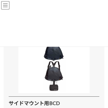
コ
ナ
ン
ビ
テ
ゲ
ン
ー
HOME
EQUIPMENT
サイドマウント用BCD
ツ
シ
へ
ョ
ス
ン
キ
に
ッ
移
プ
動
サイドマウント用BCD