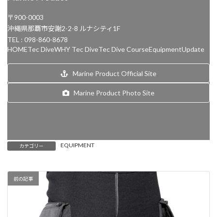
〒900-0003
沖縄県那覇市安謝2-2-8 ルナシティ1F
TEL : 098-860-8678
HOME
Tec Dive
WHY Tec Dive
Tec Dive Course
Equipment
Update
Marine Product Official Site
Marine Product Photo Site
EQUIPMENT
カテゴリー
前の記事