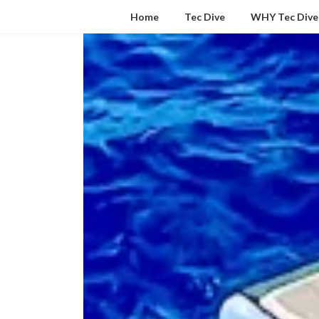
コ
ナ
Home
Tec Dive
WHY Tec Dive
ン
ビ
テ
ゲ
ン
ー
ツ
シ
へ
ョ
ス
ン
キ
に
ッ
移
プ
動